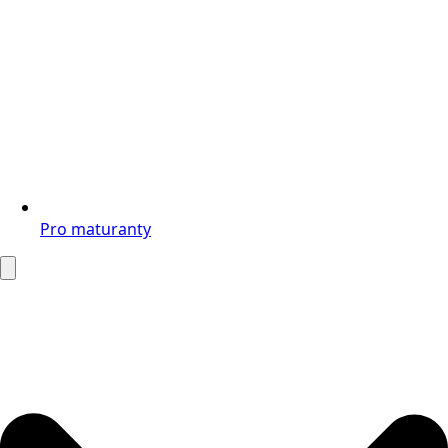
Pro maturanty
Search
for: