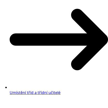
Umístění tříd a třídní učitelé