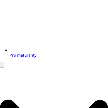
Pro maturanty
Search
for: