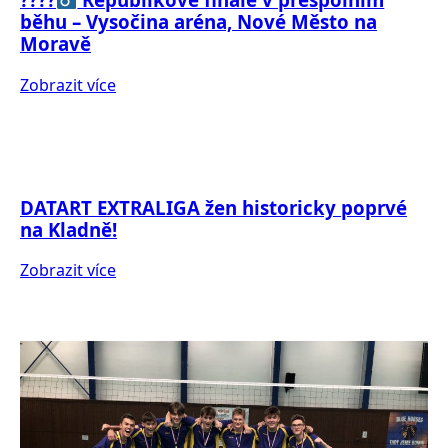
běhu – Vysočina aréna, Nové Město na
Moravě
Zobrazit více
DATART EXTRALIGA žen historicky poprvé
na Kladně!
Zobrazit více