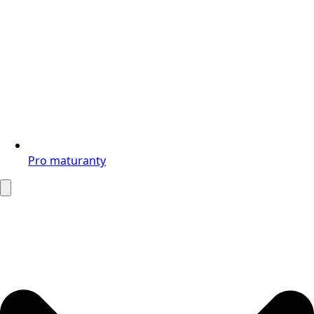
Pro maturanty
Search
for: