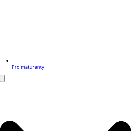
Pro maturanty
Search
for: