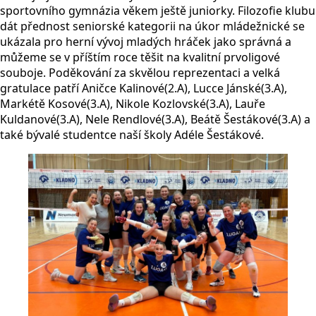
sportovního gymnázia věkem ještě juniorky. Filozofie klubu
dát přednost seniorské kategorii na úkor mládežnické se
ukázala pro herní vývoj mladých hráček jako správná a
můžeme se v příštím roce těšit na kvalitní prvoligové
souboje. Poděkování za skvělou reprezentaci a velká
gratulace patří Aničce Kalinové(2.A), Lucce Jánské(3.A),
Markétě Kosové(3.A), Nikole Kozlovské(3.A), Lauře
Kuldanové(3.A), Nele Rendlové(3.A), Beátě Šestákové(3.A) a
také bývalé studentce naší školy Adéle Šestákové.