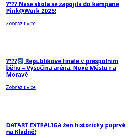
???? Naše škola se zapojila do kampaně
Pink@Work 2025!
Zobrazit více
????‍
Republikové finále v přespolním
běhu – Vysočina aréna, Nové Město na
Moravě
Zobrazit více
DATART EXTRALIGA žen historicky poprvé
na Kladně!