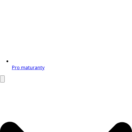
Pro maturanty
Search
for: