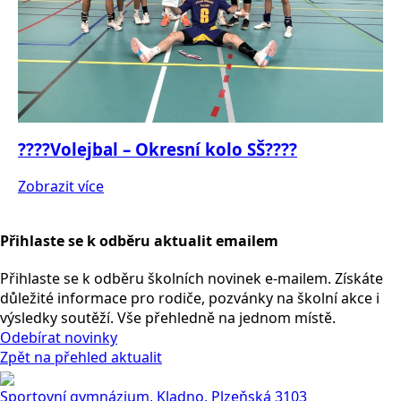
????Volejbal – Okresní kolo SŠ????
Zobrazit více
Přihlaste se k odběru aktualit emailem
Přihlaste se k odběru školních novinek e-mailem. Získáte
důležité informace pro rodiče, pozvánky na školní akce i
výsledky soutěží. Vše přehledně na jednom místě.
Odebírat novinky
Zpět na přehled aktualit
Sportovní gymnázium, Kladno, Plzeňská 3103