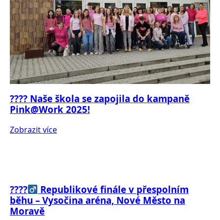
???? Naše škola se zapojila do kampaně
Pink@Work 2025!
Zobrazit více
????‍
Republikové finále v přespolním
běhu – Vysočina aréna, Nové Město na
Moravě