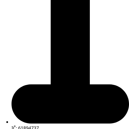
IČ: 61894737