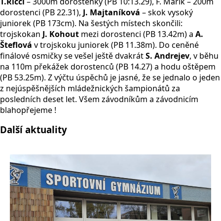
T.Ricci
– 3000m dorostenky (PB 10:13.29), F. Mařík – 200m
dorostenci (PB 22.31),
J. Majtaníková
– skok vysoký
juniorek (PB 173cm). Na šestých místech skončili:
trojskokan
J. Kohout
mezi dorostenci (PB 13.42m) a
A.
Šteflová
v trojskoku juniorek (PB 11.38m). Do ceněné
finálové osmičky se vešel ještě dvakrát
S. Andrejev
, v běhu
na 110m překážek dorostenců (PB 14.27) a hodu oštěpem
(PB 53.25m). Z výčtu úspěchů je jasné, že se jednalo o jeden
z nejúspěšnějších mládežnických šampionátů za
posledních deset let. Všem závodníkům a závodnicím
blahopřejeme !
Další aktuality