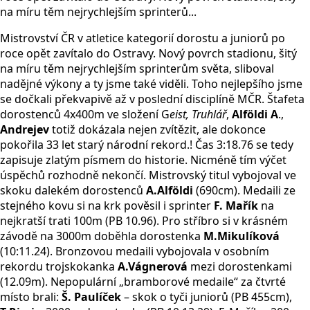
na míru těm nejrychlejším sprinterů...
Mistrovství ČR v atletice kategorií dorostu a juniorů po
roce opět zavítalo do Ostravy. Nový povrch stadionu, šitý
na míru těm nejrychlejším sprinterům světa, sliboval
nadějné výkony a ty jsme také viděli. Toho nejlepšího jsme
se dočkali překvapivě až v poslední disciplíně MČR. Štafeta
dorostenců 4x400m ve složení G
eist, Truhlář
,
Alföldi A
.,
Andrejev
totiž dokázala nejen zvítězit, ale dokonce
pokořila 33 let starý národní rekord.! Čas 3:18.76 se tedy
zapisuje zlatým písmem do historie. Nicméně tím výčet
úspěchů rozhodně nekončí. Mistrovský titul vybojoval ve
skoku dalekém dorostenců
A.Alföldi
(690cm). Medaili ze
stejného kovu si na krk pověsil i sprinter
F. Mařík
na
nejkratší trati 100m (PB 10.96). Pro stříbro si v krásném
závodě na 3000m doběhla dorostenka
M.Mikulíková
(10:11.24). Bronzovou medaili vybojovala v osobním
rekordu trojskokanka
A.Vágnerová
mezi dorostenkami
(12.09m). Nepopulární „bramborové medaile“ za čtvrté
místo brali:
Š. Paulíček
– skok o tyči juniorů (PB 455cm),