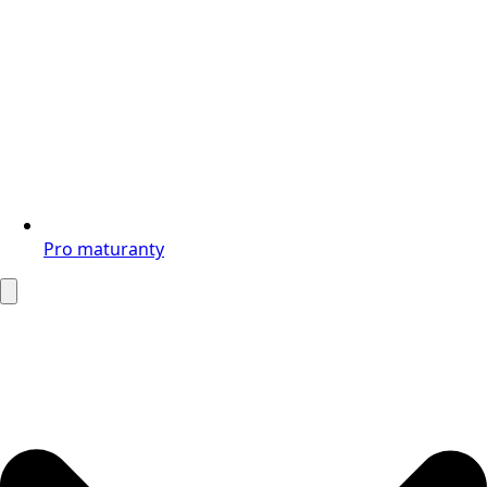
Pro maturanty
Search
for: