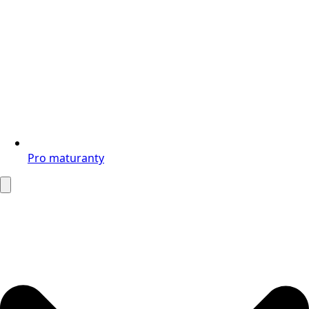
Pro maturanty
Search
for: