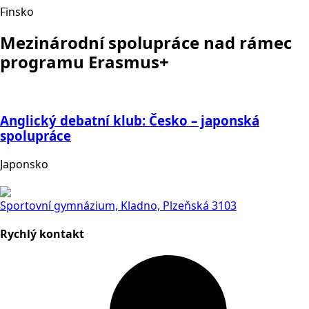
Finsko
Mezinárodní spolupráce nad rámec
programu Erasmus+
Anglický debatní klub: Česko – japonská
spolupráce
Japonsko
Sportovní gymnázium, Kladno, Plzeňská 3103
Rychlý kontakt