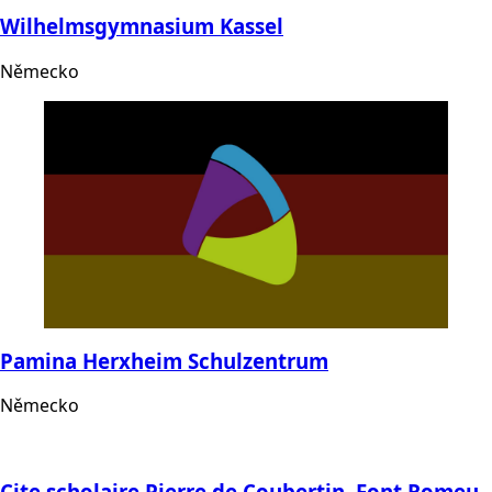
Wilhelmsgymnasium Kassel
Německo
Pamina Herxheim Schulzentrum
Německo
Cite scholaire Pierre de Coubertin, Font Romeu