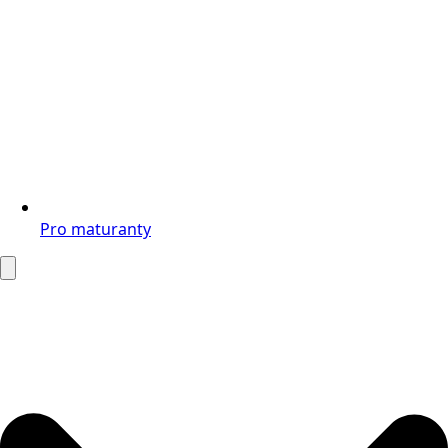
Pro maturanty
Search
for: