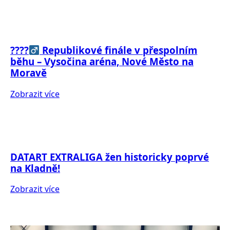
????‍
Republikové finále v přespolním
běhu – Vysočina aréna, Nové Město na
Moravě
Zobrazit více
DATART EXTRALIGA žen historicky poprvé
na Kladně!
Zobrazit více