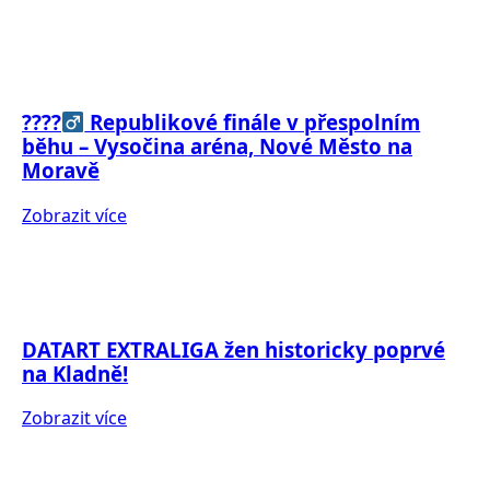
????‍
Republikové finále v přespolním
běhu – Vysočina aréna, Nové Město na
Moravě
Zobrazit více
DATART EXTRALIGA žen historicky poprvé
na Kladně!
Zobrazit více