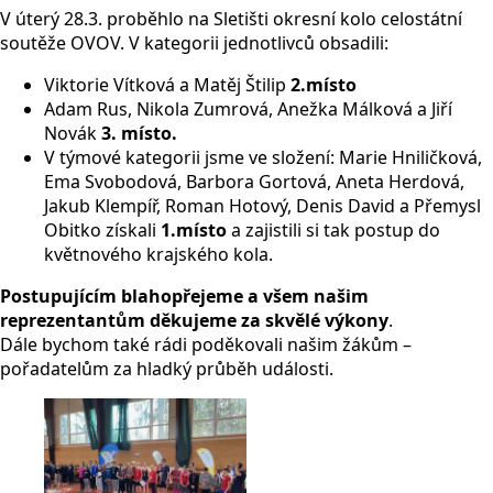
V úterý 28.3. proběhlo na Sletišti okresní kolo celostátní
soutěže OVOV. V kategorii jednotlivců obsadili:
Viktorie Vítková a Matěj Štilip
2.místo
Adam Rus, Nikola Zumrová, Anežka Málková a Jiří
Novák
3. místo.
V týmové kategorii jsme ve složení: Marie Hniličková,
Ema Svobodová, Barbora Gortová, Aneta Herdová,
Jakub Klempíř, Roman Hotový, Denis David a Přemysl
Obitko získali
1.místo
a zajistili si tak postup do
květnového krajského kola.
Postupujícím blahopřejeme a všem našim
reprezentantům děkujeme za skvělé výkony
.
Dále bychom také rádi poděkovali našim žákům –
pořadatelům za hladký průběh události.