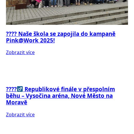
???? Naše škola se zapojila do kampaně
Pink@Work 2025!
Zobrazit více
????‍
Republikové finále v přespolním
běhu – Vysočina aréna, Nové Město na
Moravě
Zobrazit více