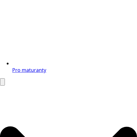
Pro maturanty
Search
for: