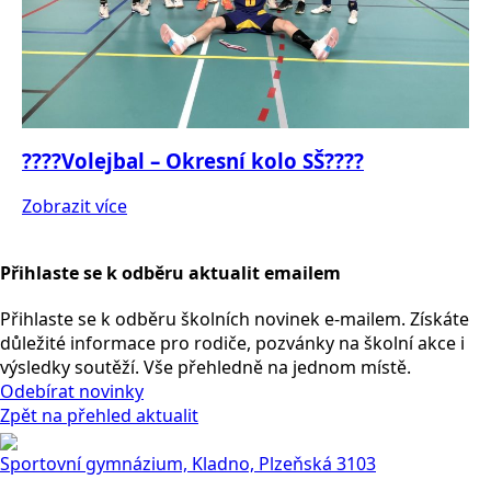
????Volejbal – Okresní kolo SŠ????
Zobrazit více
Přihlaste se k odběru aktualit emailem
Přihlaste se k odběru školních novinek e-mailem. Získáte
důležité informace pro rodiče, pozvánky na školní akce i
výsledky soutěží. Vše přehledně na jednom místě.
Odebírat novinky
Zpět na přehled aktualit
Sportovní gymnázium, Kladno, Plzeňská 3103