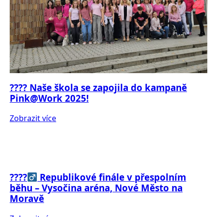
???? Naše škola se zapojila do kampaně
Pink@Work 2025!
Zobrazit více
????‍
Republikové finále v přespolním
běhu – Vysočina aréna, Nové Město na
Moravě