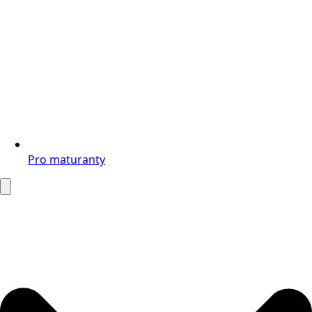
Pro maturanty
Search
for: