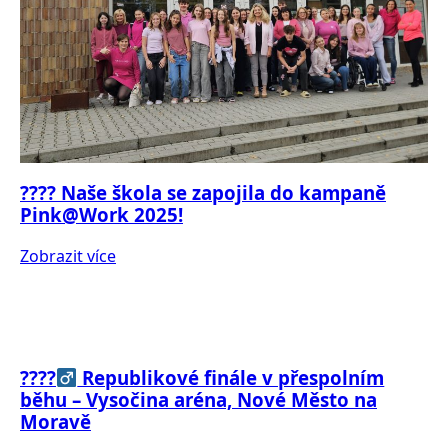
???? Naše škola se zapojila do kampaně
Pink@Work 2025!
Zobrazit více
????‍
Republikové finále v přespolním
běhu – Vysočina aréna, Nové Město na
Moravě