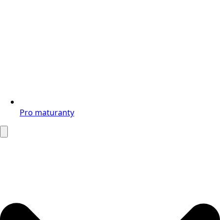
Pro maturanty
Search
for: