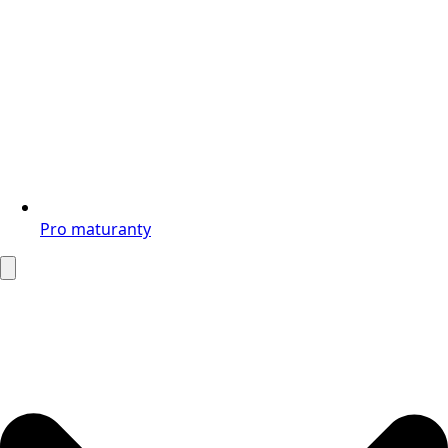
Pro maturanty
Search
for: