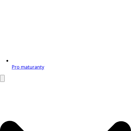
Pro maturanty
Search
for: