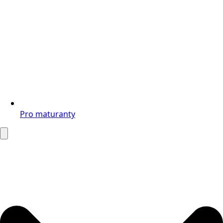
Pro maturanty
Search
for: