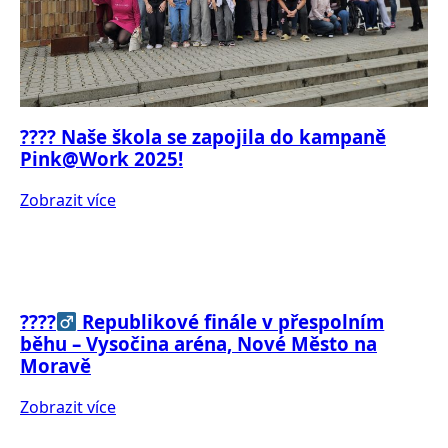
???? Naše škola se zapojila do kampaně
Pink@Work 2025!
Zobrazit více
????‍
Republikové finále v přespolním
běhu – Vysočina aréna, Nové Město na
Moravě
Zobrazit více