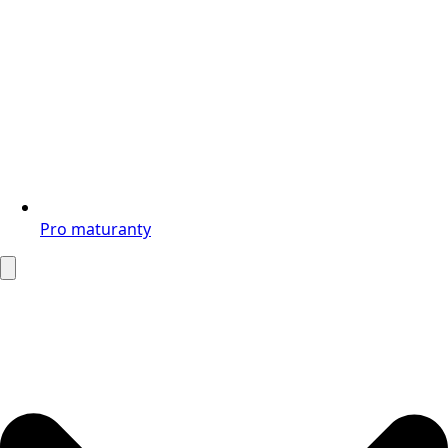
Pro maturanty
Search
for: