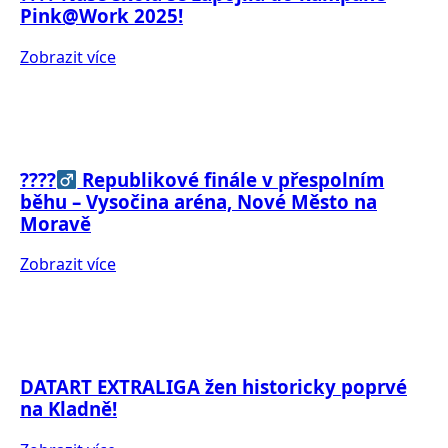
Pink@Work 2025!
Zobrazit více
????‍
Republikové finále v přespolním
běhu – Vysočina aréna, Nové Město na
Moravě
Zobrazit více
DATART EXTRALIGA žen historicky poprvé
na Kladně!