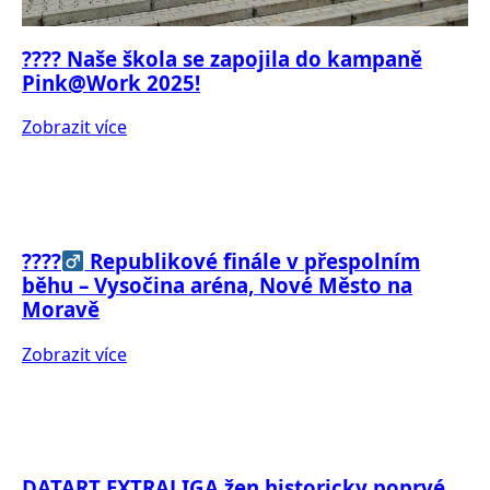
???? Naše škola se zapojila do kampaně
Pink@Work 2025!
Zobrazit více
????‍
Republikové finále v přespolním
běhu – Vysočina aréna, Nové Město na
Moravě
Zobrazit více
DATART EXTRALIGA žen historicky poprvé