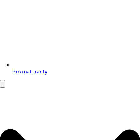
Pro maturanty
Search
for: