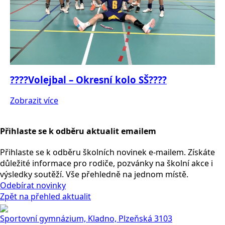
????Volejbal – Okresní kolo SŠ????
Zobrazit více
Přihlaste se k odběru aktualit emailem
Přihlaste se k odběru školních novinek e-mailem. Získáte
důležité informace pro rodiče, pozvánky na školní akce i
výsledky soutěží. Vše přehledně na jednom místě.
Odebírat novinky
Zpět na přehled aktualit
Sportovní gymnázium, Kladno, Plzeňská 3103