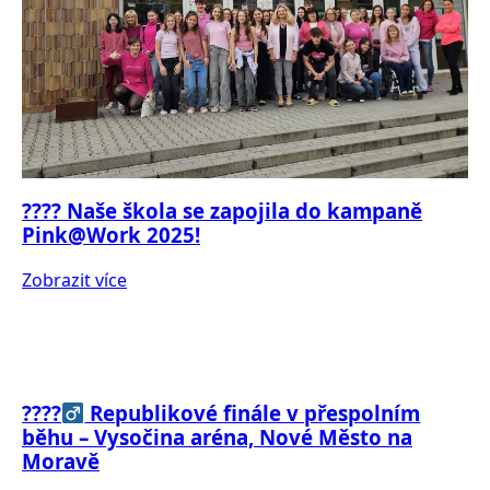
???? Naše škola se zapojila do kampaně
Pink@Work 2025!
Zobrazit více
????‍
Republikové finále v přespolním
běhu – Vysočina aréna, Nové Město na
Moravě