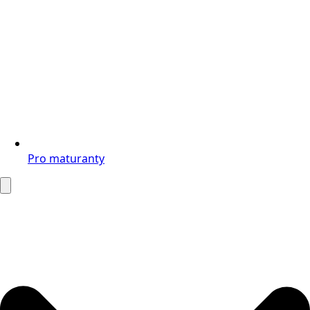
Pro maturanty
Search
for: