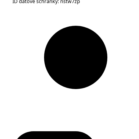
ID datové schránky: nstw7zp