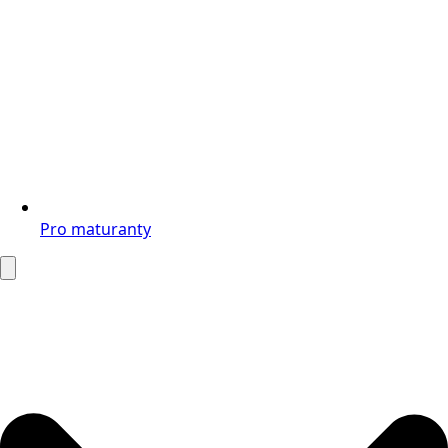
Pro maturanty
Search
for: