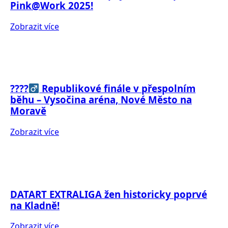
Pink@Work 2025!
Zobrazit více
????‍
Republikové finále v přespolním
běhu – Vysočina aréna, Nové Město na
Moravě
Zobrazit více
DATART EXTRALIGA žen historicky poprvé
na Kladně!
Zobrazit více