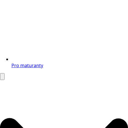
Pro maturanty
Search
for: